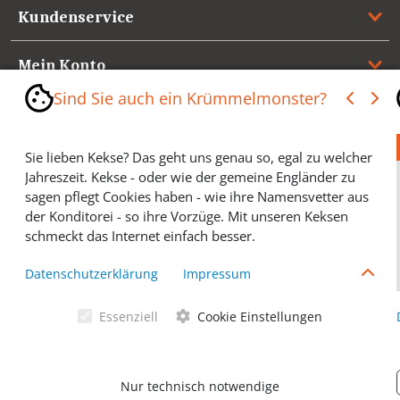
Kundenservice
Mein Konto
Sind Sie auch ein Krümmelmonster?
Referenzen
Sie lieben Kekse? Das geht uns genau so, egal zu welcher
Medienspiegel & Presseinformationen
Jahreszeit. Kekse - oder wie der gemeine Engländer zu
sagen pflegt Cookies haben - wie ihre Namensvetter aus
*** Vertrag widerrufen ***
der Konditorei - so ihre Vorzüge. Mit unseren Keksen
schmeckt das Internet einfach besser.
Cookies helfen Ihnen, Ihre gewünschten Artikel schneller
Datenschutzerklärung
Impressum
zu finden und wir können ein paar Krümmel in der
Werbung sparen und selbstverständlich anonyme
Essenziell
Cookie Einstellungen
Statistiken erstellen (#Ehrensache). Deshalb schmecken
Allgemeine Geschäftsbedingungen
Cookies eigentlich allen. Sie sind auch bei Keksen
wählerisch? Dann treffen Sie gern ihre persönliche Wahl.
Datenschutzerklärung
Nur technisch notwendige