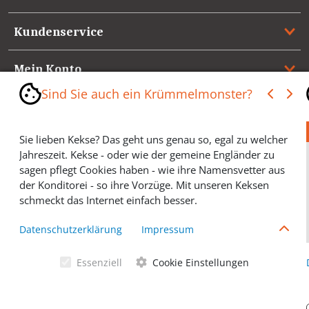
Kundenservice
Mein Konto
Sind Sie auch ein Krümmelmonster?
Referenzen
Sie lieben Kekse? Das geht uns genau so, egal zu welcher
Medienspiegel & Presseinformationen
Jahreszeit. Kekse - oder wie der gemeine Engländer zu
sagen pflegt Cookies haben - wie ihre Namensvetter aus
*** Vertrag widerrufen ***
der Konditorei - so ihre Vorzüge. Mit unseren Keksen
schmeckt das Internet einfach besser.
Cookies helfen Ihnen, Ihre gewünschten Artikel schneller
Datenschutzerklärung
Impressum
zu finden und wir können ein paar Krümmel in der
Werbung sparen und selbstverständlich anonyme
Essenziell
Cookie Einstellungen
Statistiken erstellen (#Ehrensache). Deshalb schmecken
Allgemeine Geschäftsbedingungen
Cookies eigentlich allen. Sie sind auch bei Keksen
wählerisch? Dann treffen Sie gern ihre persönliche Wahl.
Datenschutzerklärung