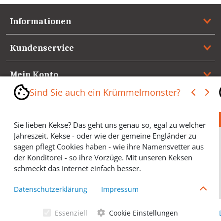
Informationen
Kundenservice
Mein Konto
Sind Sie auch ein Krümmelmonster?
Referenzen
Sie lieben Kekse? Das geht uns genau so, egal zu welcher
Medienspiegel & Presseinformationen
Jahreszeit. Kekse - oder wie der gemeine Engländer zu
sagen pflegt Cookies haben - wie ihre Namensvetter aus
*** Vertrag widerrufen ***
der Konditorei - so ihre Vorzüge. Mit unseren Keksen
schmeckt das Internet einfach besser.
Cookies helfen Ihnen, Ihre gewünschten Artikel schneller
Datenschutzerklärung
Impressum
zu finden und wir können ein paar Krümmel in der
Werbung sparen und selbstverständlich anonyme
Essenziell
Cookie Einstellungen
Statistiken erstellen (#Ehrensache). Deshalb schmecken