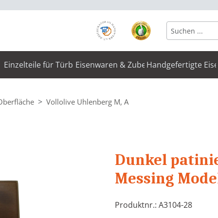
Einzelteile für Türbeschläge
Eisenwaren & Zubehör
Handgefertigte Eis
Oberfläche
Vollolive Uhlenberg M, A
Dunkel patini
Messing Model
Produktnr.: A3104-28