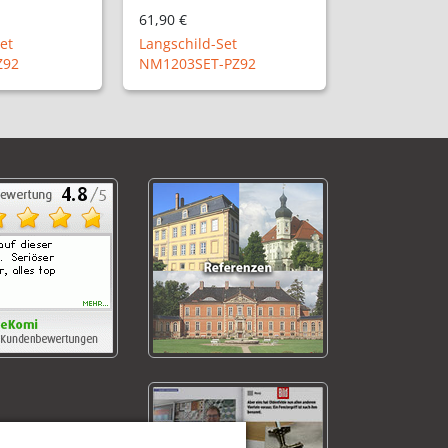
61,90 €
et
Langschild-Set
Z92
NM1203SET-PZ92