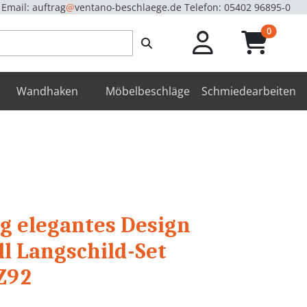
Email: auftrag
@
ventano-beschlaege.de
Telefon: 05402 96895-0
unread m
0
enbeschläge
Wandhaken
Möbelbeschläge
Schmiedearbeiten
g elegantes Design
l Langschild-Set
Z92