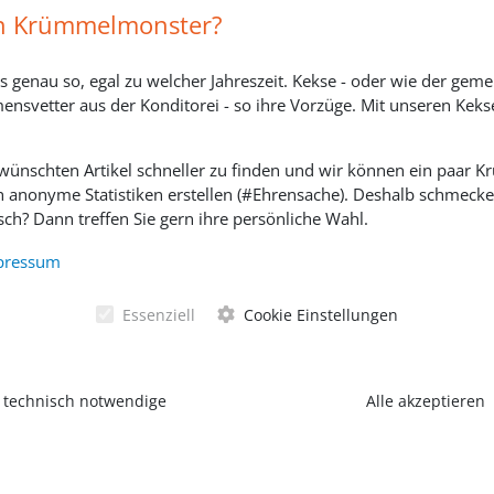
Widerrufsbelehrung
in Krümmelmonster?
s genau so, egal zu welcher Jahreszeit. Kekse - oder wie der geme
ensvetter aus der Konditorei - so ihre Vorzüge. Mit unseren Keks
ewünschten Artikel schneller zu finden und wir können ein paar
h anonyme Statistiken erstellen (#Ehrensache). Deshalb schmecken 
ch? Dann treffen Sie gern ihre persönliche Wahl.
SOZIALE MEDIEN
pressum
Essenziell
Cookie Einstellungen
 technisch notwendige
Alle akzeptieren