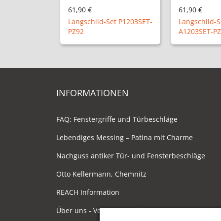
61,90 €
61,90 €
Langschild-Set P1203SET-
Langschild-S
PZ92
A1203SET-P
INFORMATIONEN
FAQ: Fenstergriffe und Türbeschläge
Lebendiges Messing – Patina mit Charme
Nachguss antiker Tür- und Fensterbeschläge
Otto Kellermann, Chemnitz
REACH Information
Über uns - Ventano Beschläge