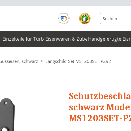
Einzelteile für Türbeschläge
Eisenwaren & Zubehör
Handgefertigte Eis
Gusseisen, schwarz
Langschild-Set MS1203SET-PZ92
Schutzbeschla
schwarz Model
MS1203SET-P