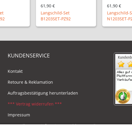
61,90 €
61,90 €
et
Langschild-Set
Langschild-S
Z92
B1203SET-PZ92
N1203SET-P
KUNDENSERVICE
Kontakt
Retoure & Reklamation
Auftragsbestätigung herunterladen
*** Vertrag widerrufen ***
Impressum
Versandkosten, Lieferzeiten & Zahlungsmodi