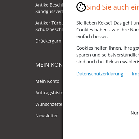
Antike Beschläge - Herstellung im
Sind Sie auch e
Sandgussverfahren
Sie lieben Kekse? Das geht un
Antiker Türbeschlag als
Schutzbeschlag/Sicherheitsbeschlag
Cookies haben - wie ihre Nam
einfach besser.
Drückergarnituren mit Drehknauf
Cookies helfen Ihnen, Ihre g
sparen und selbstverständlic
sind auch bei Keksen wähleris
MEIN KONTO
Datenschutzerklärung
Im
Mein Konto
Auftragshistorie
Wunschzettel
Nur
Newsletter