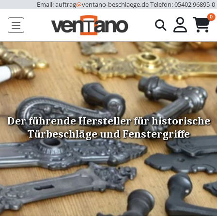
Email: auftrag
@
ventano-beschlaege.de
Telefon: 05402 96895-0
u
0
Der führende Hersteller für historische
Türbeschläge und Fenstergriffe