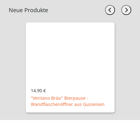
Neue Produkte
14,90 €
"Ventano Bräu" Bierpause -
Wandflaschenöffner aus Gusseisen