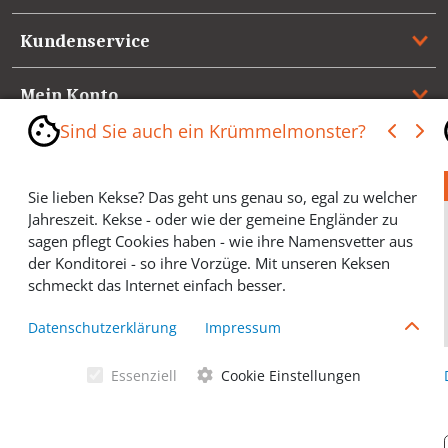
Kundenservice
Mein Konto
Sind Sie auch ein Krümmelmonster?
Referenzen
Sie lieben Kekse? Das geht uns genau so, egal zu welcher
Medienspiegel & Presseinformationen
Jahreszeit. Kekse - oder wie der gemeine Engländer zu
sagen pflegt Cookies haben - wie ihre Namensvetter aus
*** Vertrag widerrufen ***
der Konditorei - so ihre Vorzüge. Mit unseren Keksen
schmeckt das Internet einfach besser.
Cookies helfen Ihnen, Ihre gewünschten Artikel schneller
Datenschutzerklärung
Impressum
zu finden und wir können ein paar Krümmel in der
Werbung sparen und selbstverständlich anonyme
Essenziell
Cookie Einstellungen
Statistiken erstellen (#Ehrensache). Deshalb schmecken
Allgemeine Geschäftsbedingungen
Cookies eigentlich allen. Sie sind auch bei Keksen
wählerisch? Dann treffen Sie gern ihre persönliche Wahl.
Datenschutzerklärung