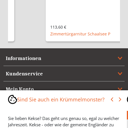
113,60 €
Zimmertürgarnitur Schaalsee P
Informationen
Kundenservice
Mein Konto
Sind Sie auch ein Krümmelmonster?
Referenzen
Sie lieben Kekse? Das geht uns genau so, egal zu welcher
Medienspiegel & Presseinformationen
Jahreszeit. Kekse - oder wie der gemeine Engländer zu