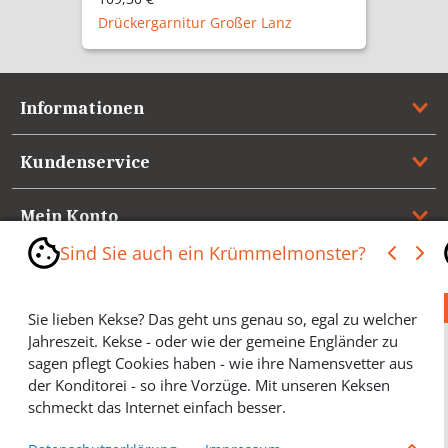
Zimmertürbeschlag Stintenburginsel
Informationen
Kundenservice
Mein Konto
Sind Sie auch ein Krümmelmonster?
Referenzen
Sie lieben Kekse? Das geht uns genau so, egal zu welcher
Medienspiegel & Presseinformationen
Jahreszeit. Kekse - oder wie der gemeine Engländer zu
sagen pflegt Cookies haben - wie ihre Namensvetter aus
*** Vertrag widerrufen ***
der Konditorei - so ihre Vorzüge. Mit unseren Keksen
schmeckt das Internet einfach besser.
Cookies helfen Ihnen, Ihre gewünschten Artikel schneller