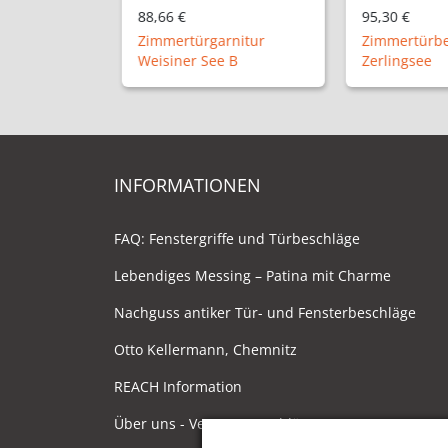
95,30 €
92,66 €
rnitur
Zimmertürbeschlag
Zimmertürga
 B
Zerlingsee
Weisiner Se
INFORMATIONEN
FAQ: Fenstergriffe und Türbeschläge
Lebendiges Messing – Patina mit Charme
Nachguss antiker Tür- und Fensterbeschläge
Otto Kellermann, Chemnitz
REACH Information
Über uns - Ventano Beschläge