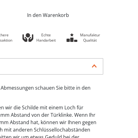
In den Warenkorb
chere
Echte
Manufaktur
saktion
Handarbeit
Qualität
 Abmessungen schauen Sie bitte in den
n wir die Schilde mit einem Loch für
2 mm Abstand von der Türklinke. Wenn Ihr
2mm Abstand hat, können wir Ihnen gegen
uch mit anderen Schlüssellochabständen
 bitten wir um etwas Geduld bei der