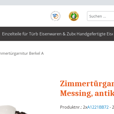
Einzelteile für Türbeschläge
Eisenwaren & Zubehör
Handgefertigte Eis
mmertürgarnitur Berkel A
Zimmertürgarn
Messing, anti
Produktnr.: 2x
A1221BB72
- 