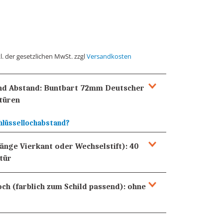
l. der gesetzlichen MwSt. zzgl
Versandkosten
und Abstand:
Buntbart 72mm
Deutscher
türen
hlüssellochabstand?
Länge Vierkant oder Wechselstift):
40
tür
och (farblich zum Schild passend):
ohne