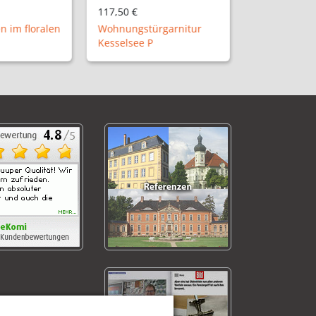
113,50 €
garnitur
Wohnungstürgarnitur
Niendorf B