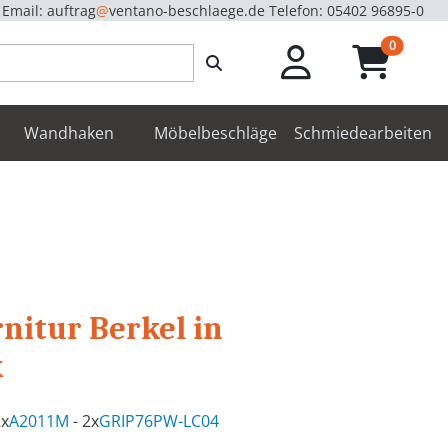
Email: auftrag
@
ventano-beschlaege.de
Telefon: 05402 96895-0
unread m
0
enbeschläge
Wandhaken
Möbelbeschläge
Schmiedearbeiten
itur Berkel in
k
2x
A2011M
- 2x
GRIP76PW-LC04