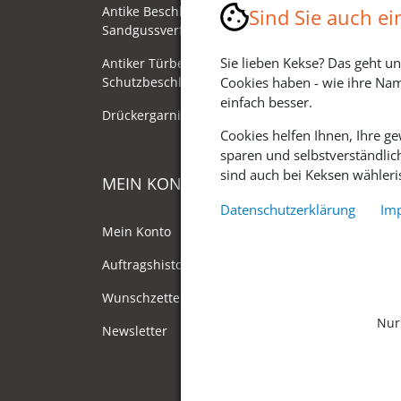
Antike Beschläge - Herstellung im
Sind Sie auch e
Sandgussverfahren
Sie lieben Kekse? Das geht un
Antiker Türbeschlag als
Schutzbeschlag/Sicherheitsbeschlag
Cookies haben - wie ihre Nam
einfach besser.
Drückergarnituren mit Drehknauf
Cookies helfen Ihnen, Ihre g
sparen und selbstverständlic
sind auch bei Keksen wähleris
MEIN KONTO
Datenschutzerklärung
Im
Mein Konto
Auftragshistorie
Wunschzettel
Nur
Newsletter