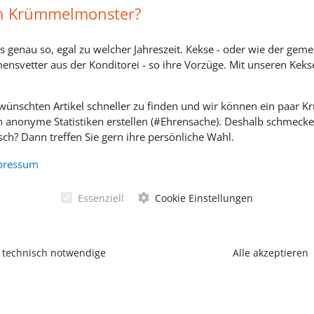
Widerrufsbelehrung
in Krümmelmonster?
s genau so, egal zu welcher Jahreszeit. Kekse - oder wie der geme
ensvetter aus der Konditorei - so ihre Vorzüge. Mit unseren Keks
ewünschten Artikel schneller zu finden und wir können ein paar
h anonyme Statistiken erstellen (#Ehrensache). Deshalb schmecken 
ch? Dann treffen Sie gern ihre persönliche Wahl.
SOZIALE MEDIEN
pressum
Essenziell
Cookie Einstellungen
 technisch notwendige
Alle akzeptieren