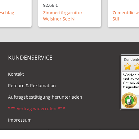
117,50 €
rnitur
Zementfliesen im floralen
Wohnungstür
e N
Stil
Kesselsee P
KUNDENSERVICE
Kontakt
Retoure & Reklamation
Auftragsbestätigung herunterladen
*** Vertrag widerrufen ***
Impressum
Versandkosten, Lieferzeiten & Zahlungsmodi