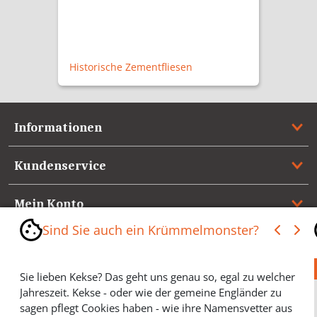
123,50 €
Zimmertürgarnitur Solln P
Informationen
Kundenservice
Mein Konto
Sind Sie auch ein Krümmelmonster?
Referenzen
Sie lieben Kekse? Das geht uns genau so, egal zu welcher
Medienspiegel & Presseinformationen
Jahreszeit. Kekse - oder wie der gemeine Engländer zu
sagen pflegt Cookies haben - wie ihre Namensvetter aus