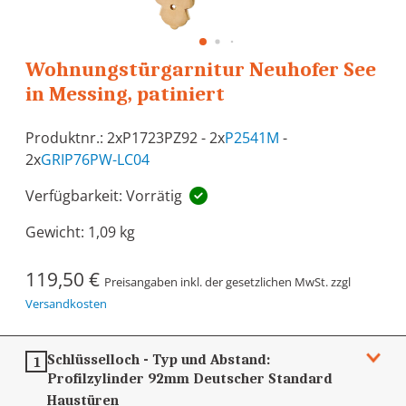
Wohnungstürgarnitur Neuhofer See
in Messing, patiniert
Produktnr.: 2xP1723PZ92 - 2x
P2541M
-
2x
GRIP76PW-LC04
Verfügbarkeit: Vorrätig
Gewicht:
1,09 kg
119,50 €
Preisangaben inkl. der gesetzlichen MwSt. zzgl
Versandkosten
Schlüsselloch - Typ und Abstand:
1
Profilzylinder 92mm
Deutscher Standard
Haustüren