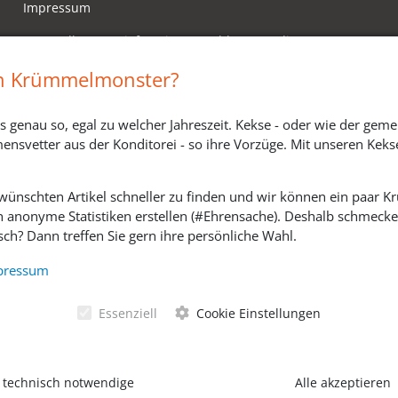
Impressum
Versandkosten, Lieferzeiten & Zahlungsmodi
Widerrufsbelehrung
in Krümmelmonster?
s genau so, egal zu welcher Jahreszeit. Kekse - oder wie der geme
ensvetter aus der Konditorei - so ihre Vorzüge. Mit unseren Keks
ewünschten Artikel schneller zu finden und wir können ein paar
h anonyme Statistiken erstellen (#Ehrensache). Deshalb schmecken 
ch? Dann treffen Sie gern ihre persönliche Wahl.
SOZIALE MEDIEN
pressum
Essenziell
Cookie Einstellungen
 technisch notwendige
Alle akzeptieren