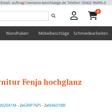
Email: auftrag
@
ventano-beschlaege.de
Telefon: 05402 96895-0
unread m
0
enbeschläge
Wandhaken
Möbelbeschläge
Schmiedearbeiten
nitur Fenja hochglanz
x
N2041M
- 2x
GRIP76PI
- 2x
N4601BB