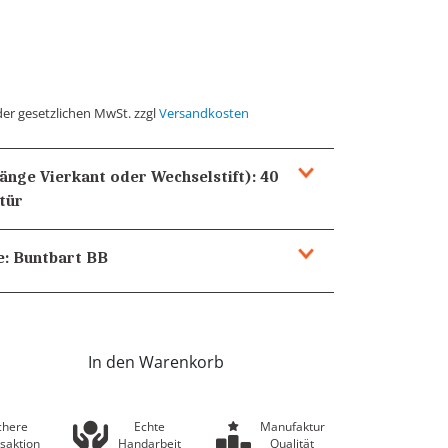
der gesetzlichen MwSt. zzgl
Versandkosten
Länge Vierkant oder Wechselstift):
40
tür
e:
Buntbart
BB
In den Warenkorb
chere
Echte
Manufaktur
saktion
Handarbeit
Qualität