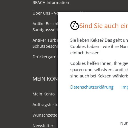
REACH Information
Über uns - Ventano Beschläge
Antike Beschläge - Herstellung im
Sind Sie auch e
Sandgussverfahren
Sie lieben Kekse? Das geht un
Antiker Türbeschlag als
Schutzbeschlag/Sicherheitsbeschlag
Cookies haben - wie ihre Nam
einfach besser.
Drückergarnituren mit Drehknauf
Cookies helfen Ihnen, Ihre g
sparen und selbstverständlic
sind auch bei Keksen wähleris
MEIN KONTO
Datenschutzerklärung
Im
Mein Konto
Auftragshistorie
Wunschzettel
Nur
Newsletter