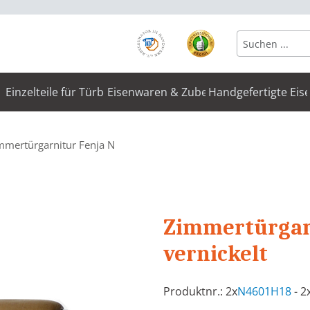
Einzelteile für Türbeschläge
Eisenwaren & Zubehör
Handgefertigte Eis
mmertürgarnitur Fenja N
Zimmertürgar
vernickelt
Produktnr.: 2x
N4601H18
- 2