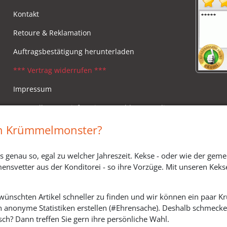
Kontakt
Retoure & Reklamation
Auftragsbestätigung herunterladen
*** Vertrag widerrufen ***
Impressum
Versandkosten, Lieferzeiten & Zahlungsmodi
Widerrufsbelehrung
in Krümmelmonster?
s genau so, egal zu welcher Jahreszeit. Kekse - oder wie der geme
ensvetter aus der Konditorei - so ihre Vorzüge. Mit unseren Keks
ewünschten Artikel schneller zu finden und wir können ein paar
h anonyme Statistiken erstellen (#Ehrensache). Deshalb schmecken 
ch? Dann treffen Sie gern ihre persönliche Wahl.
SOZIALE MEDIEN