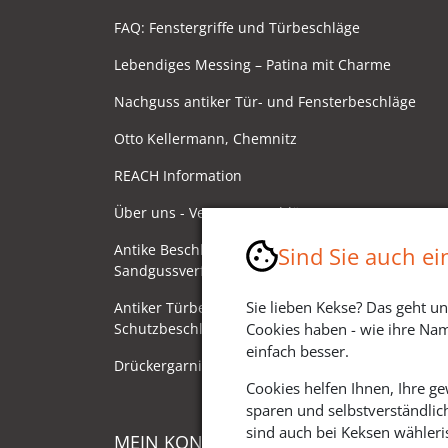
FAQ: Fenstergriffe und Türbeschläge
Lebendiges Messing – Patina mit Charme
Nachguss antiker Tür- und Fensterbeschläge
Otto Kellermann, Chemnitz
REACH Information
Über uns - Ventano Beschläge
Antike Beschläge - Herstellung im
Sind Sie auch e
Sandgussverfahren
Sie lieben Kekse? Das geht un
Antiker Türbeschlag als
Schutzbeschlag/Sicherheitsbeschlag
Cookies haben - wie ihre Nam
einfach besser.
Drückergarnituren mit Drehknauf
Cookies helfen Ihnen, Ihre g
sparen und selbstverständlic
sind auch bei Keksen wähleris
MEIN KONTO