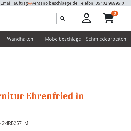
Email: auftrag
@
ventano-beschlaege.de
Telefon: 05402 96895-0
unread m
0
enbeschläge
Wandhaken
Möbelbeschläge
Schmiedearbeiten
itur Ehrenfried in
- 2xIRB2571M