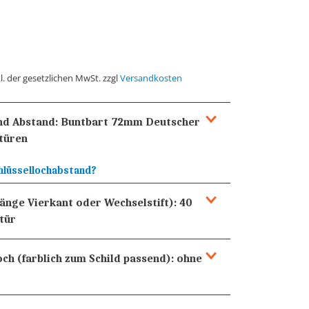
l. der gesetzlichen MwSt. zzgl
Versandkosten
und Abstand:
Buntbart 72mm
Deutscher
türen
hlüssellochabstand?
Länge Vierkant oder Wechselstift):
40
tür
och (farblich zum Schild passend):
ohne