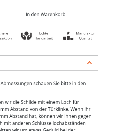
In den Warenkorb
chere
Echte
Manufaktur
saktion
Handarbeit
Qualität
 Abmessungen schauen Sie bitte in den
n wir die Schilde mit einem Loch für
2 mm Abstand von der Türklinke. Wenn Ihr
2mm Abstand hat, können wir Ihnen gegen
uch mit anderen Schlüssellochabständen
 bitten wir um etwas Geduld bei der