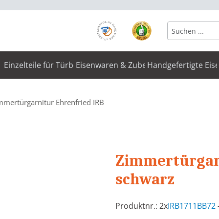
Einzelteile für Türbeschläge
Eisenwaren & Zubehör
Handgefertigte Eis
mmertürgarnitur Ehrenfried IRB
Zimmertürgarn
schwarz
Produktnr.: 2x
IRB1711BB72