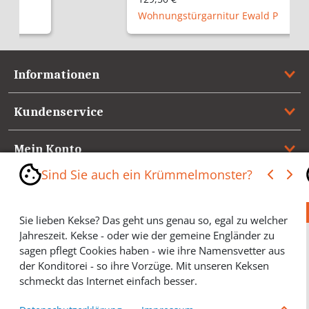
Wohnungstürgarnitur Ewald P
Informationen
Kundenservice
Mein Konto
Sind Sie auch ein Krümmelmonster?
Referenzen
Sie lieben Kekse? Das geht uns genau so, egal zu welcher
Medienspiegel & Presseinformationen
Jahreszeit. Kekse - oder wie der gemeine Engländer zu
sagen pflegt Cookies haben - wie ihre Namensvetter aus
*** Vertrag widerrufen ***
der Konditorei - so ihre Vorzüge. Mit unseren Keksen
schmeckt das Internet einfach besser.
Cookies helfen Ihnen, Ihre gewünschten Artikel schneller