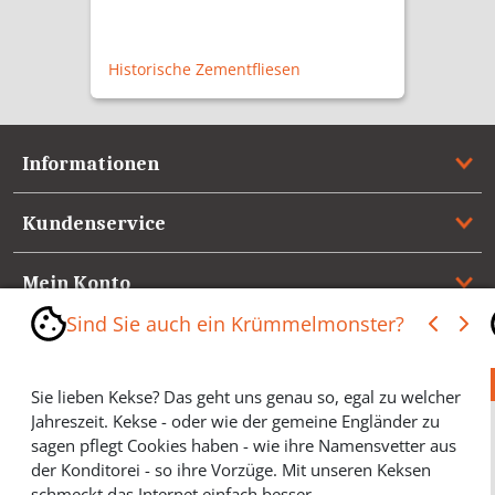
135,50 €
Wohnungstürgarnitur Alpsee NM
Informationen
Kundenservice
Mein Konto
Sind Sie auch ein Krümmelmonster?
Referenzen
Sie lieben Kekse? Das geht uns genau so, egal zu welcher
Medienspiegel & Presseinformationen
Jahreszeit. Kekse - oder wie der gemeine Engländer zu
sagen pflegt Cookies haben - wie ihre Namensvetter aus
*** Vertrag widerrufen ***
der Konditorei - so ihre Vorzüge. Mit unseren Keksen
schmeckt das Internet einfach besser.