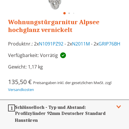
Wohnungstürgarnitur Alpsee
hochglanz vernickelt
Produktnr.: 2x
N1091PZ92
- 2x
N2011M
- 2x
GRIP76BH
Verfügbarkeit: Vorrätig
Gewicht:
1,17 kg
135,50 €
Preisangaben inkl. der gesetzlichen MwSt. zzgl
Versandkosten
Schlüsselloch - Typ und Abstand:
1
Profilzylinder 92mm
Deutscher Standard
Haustüren