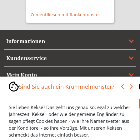
129,50 €
Wohnungstürgarnitur Tegel P
Informationen
Kundenservice
Mein Konto
Sind Sie auch ein Krümmelmonster?
Referenzen
Sie lieben Kekse? Das geht uns genau so, egal zu welcher
Medienspiegel & Presseinformationen
Jahreszeit. Kekse - oder wie der gemeine Engländer zu
sagen pflegt Cookies haben - wie ihre Namensvetter aus
*** Vertrag widerrufen ***
der Konditorei - so ihre Vorzüge. Mit unseren Keksen
schmeckt das Internet einfach besser.