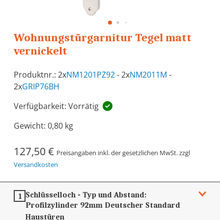
Wohnungstürgarnitur Tegel matt
vernickelt
Produktnr.: 2x
NM1201PZ92
- 2x
NM2011M
-
2x
GRIP76BH
Verfügbarkeit: Vorrätig
Gewicht:
0,80 kg
127,50 €
Preisangaben inkl. der gesetzlichen MwSt. zzgl
Versandkosten
Schlüsselloch - Typ und Abstand:
1
Profilzylinder 92mm
Deutscher Standard
Haustüren