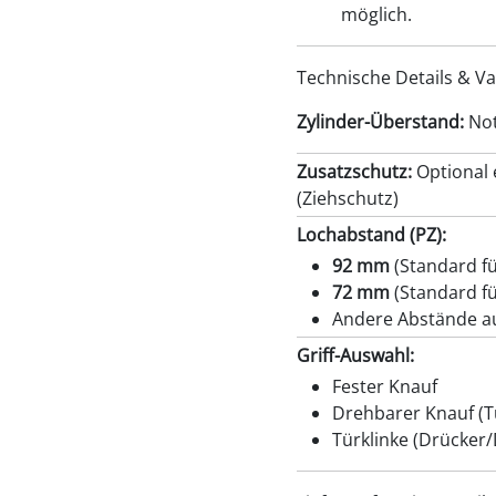
möglich.
Technische Details & V
Zylinder-Überstand:
Not
Zusatzschutz:
Optional 
(Ziehschutz)
Lochabstand (PZ):
92 mm
(Standard f
72 mm
(Standard f
Andere Abstände au
Griff-Auswahl:
Fester Knauf
Drehbarer Knauf (Tü
Türklinke (Drücker