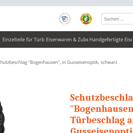
Einzelteile für Türbeschläge
Eisenwaren & Zubehör
Handgefertigte Eis
chutzbeschlag "Bogenhausen", in Gusseisenoptik, schwarz
Schutzbeschla
"Bogenhausen"
Türbeschlag an
Gusseisenopti