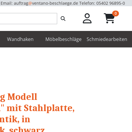
Email: auftrag
@
ventano-beschlaege.de
Telefon: 05402 96895-0
unread m
0
enbeschläge
Wandhaken
Möbelbeschläge
Schmiedearbeiten
g Modell
 mit Stahlplatte,
tik, in
k, schwarz