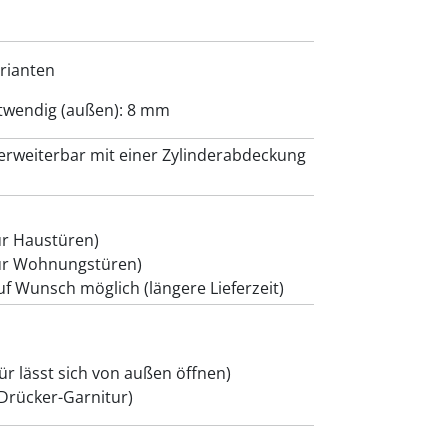
arianten
wendig (außen): 8 mm
erweiterbar mit einer Zylinderabdeckung
ür Haustüren)
ür Wohnungstüren)
f Wunsch möglich (längere Lieferzeit)
r lässt sich von außen öffnen)
/Drücker-Garnitur)