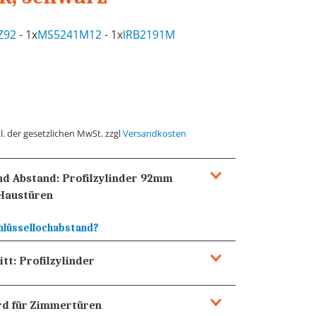
Z92
- 1x
MS5241M12
- 1x
IRB2191M
l. der gesetzlichen MwSt. zzgl
Versandkosten
und Abstand:
Profilzylinder 92mm
Haustüren
hlüssellochabstand?
itt:
Profilzylinder
rd für Zimmertüren