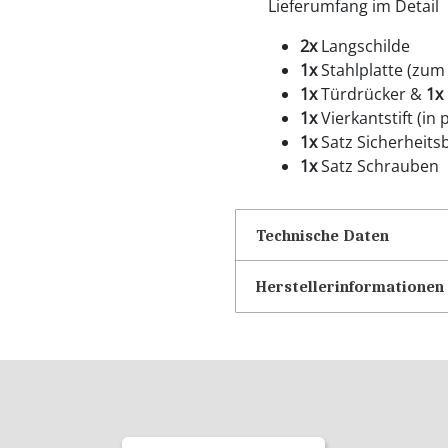
Lieferumfang im Detail
2x
Langschilde
1x
Stahlplatte (zum
1x
Türdrücker &
1x
1x
Vierkantstift (in
1x
Satz Sicherheits
1x
Satz Schrauben
Technische Daten
Herstellerinformationen