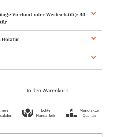
Länge Vierkant oder Wechselstift):
40
tür
:
Holztür
In den Warenkorb
chere
Echte
Manufaktur
saktion
Handarbeit
Qualität