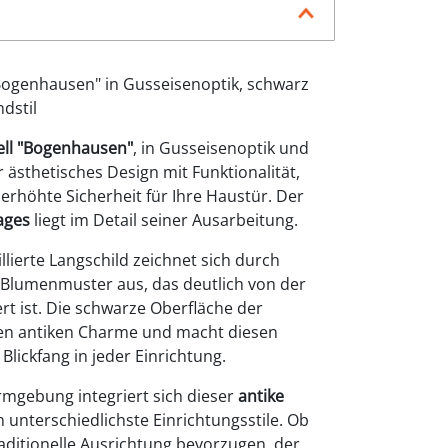
Bogenhausen" in Gusseisenoptik, schwarz
ndstil
ll "Bogenhausen"
, in Gusseisenoptik und
r ästhetisches Design mit Funktionalität,
erhöhte Sicherheit für Ihre Haustür. Der
ages
liegt im Detail seiner Ausarbeitung.
aillierte Langschild zeichnet sich durch
s Blumenmuster aus, das deutlich von der
ert ist. Die schwarze Oberfläche der
den antiken Charme und macht diesen
Blickfang in jeder Einrichtung.
rmgebung integriert sich dieser
antike
n unterschiedlichste Einrichtungsstile. Ob
aditionelle Ausrichtung bevorzugen, der