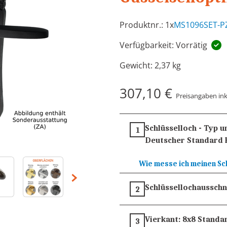
Produktnr.: 1x
MS1096SET-P
Verfügbarkeit: Vorrätig
Gewicht:
2,37 kg
307,10 €
Preisangaben ink
Schlüsselloch - Typ 
1
Deutscher Standard 
Wie messe ich meinen Sc
Schlüssellochausschn
2
Vierkant:
8x8
Standa
3