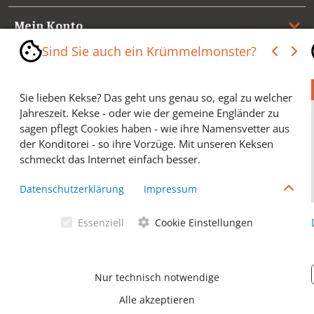
Mein Konto
Sind Sie auch ein Krümmelmonster?
Referenzen
Sie lieben Kekse? Das geht uns genau so, egal zu welcher
Medienspiegel & Presseinformationen
Jahreszeit. Kekse - oder wie der gemeine Engländer zu
sagen pflegt Cookies haben - wie ihre Namensvetter aus
*** Vertrag widerrufen ***
der Konditorei - so ihre Vorzüge. Mit unseren Keksen
schmeckt das Internet einfach besser.
Cookies helfen Ihnen, Ihre gewünschten Artikel schneller
Datenschutzerklärung
Impressum
zu finden und wir können ein paar Krümmel in der
Werbung sparen und selbstverständlich anonyme
Essenziell
Cookie Einstellungen
Statistiken erstellen (#Ehrensache). Deshalb schmecken
Allgemeine Geschäftsbedingungen
Cookies eigentlich allen. Sie sind auch bei Keksen
wählerisch? Dann treffen Sie gern ihre persönliche Wahl.
Datenschutzerklärung
Nur technisch notwendige
Alle akzeptieren
© Ventano Beschläge GmbH 2026