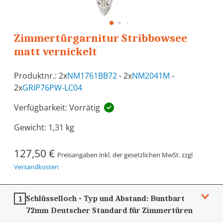
Zimmertürgarnitur Stribbowsee
matt vernickelt
Produktnr.: 2x
NM1761BB72
- 2x
NM2041M
-
2x
GRIP76PW-LC04
Verfügbarkeit: Vorrätig
Gewicht:
1,31 kg
127,50 €
Preisangaben inkl. der gesetzlichen MwSt. zzgl
Versandkosten
Schlüsselloch - Typ und Abstand:
Buntbart
1
72mm
Deutscher Standard für Zimmertüren