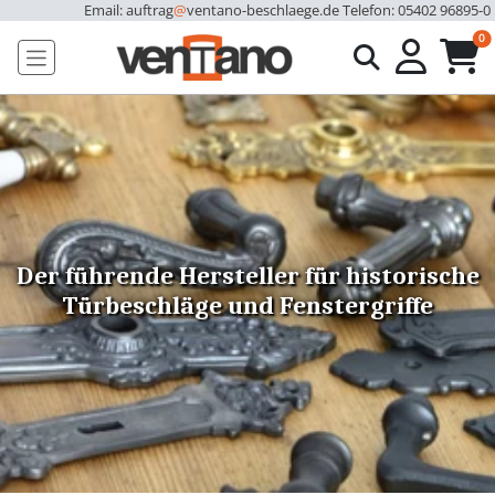
Email: auftrag
@
ventano-beschlaege.de
Telefon: 05402 96895-0
u
0
Der führende Hersteller für historische
Türbeschläge und Fenstergriffe