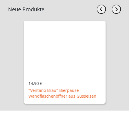
Neue Produkte
14,90 €
"Ventano Bräu" Bierpause -
Wandflaschenöffner aus Gusseisen