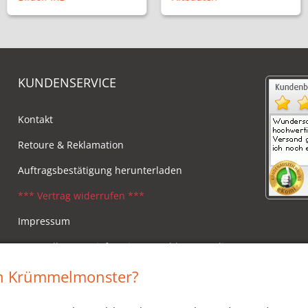
KUNDENSERVICE
Kontakt
Retoure & Reklamation
Auftragsbestätigung herunterladen
*** Vertrag widerrufen ***
Impressum
Versandkosten, Lieferzeiten & Zahlungsmodi
Widerrufsbelehrung
in Krümmelmonster?