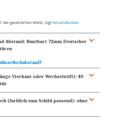
l. der gesetzlichen MwSt. zzgl
Versandkosten
und Abstand:
Buntbart 72mm
Deutscher
türen
hlüssellochabstand?
Länge Vierkant oder Wechselstift):
40
tür
och (farblich zum Schild passend):
ohne