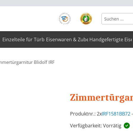
Einzelteile für Türbeschläge
Eisenwaren & Zubehör
Handgefertigte Eis
mmertürgarnitur Blidolf IRF
Zimmertürgarn
Produktnr.: 2x
IRF1581BB72
-
Verfügbarkeit: Vorrätig