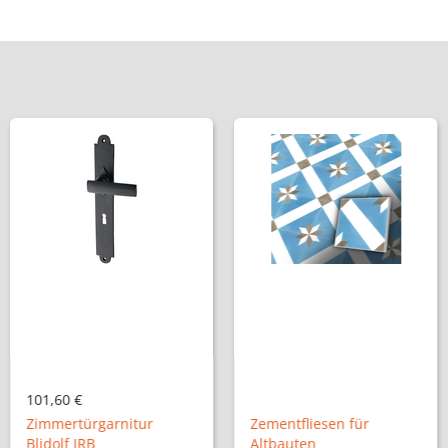
101,60 €
Zimmertürgarnitur
Zementfliesen für
Blidolf IRB
Altbauten