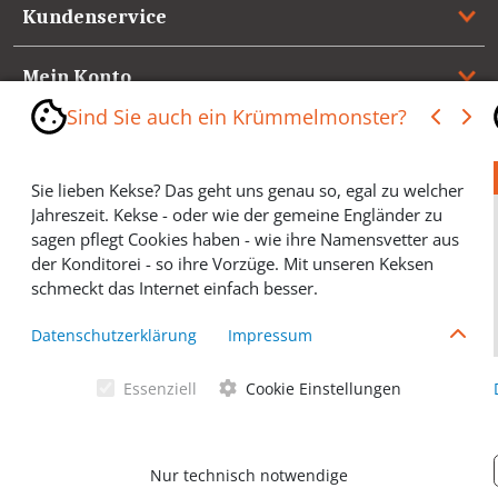
Kundenservice
Mein Konto
Sind Sie auch ein Krümmelmonster?
Referenzen
Sie lieben Kekse? Das geht uns genau so, egal zu welcher
Medienspiegel & Presseinformationen
Jahreszeit. Kekse - oder wie der gemeine Engländer zu
sagen pflegt Cookies haben - wie ihre Namensvetter aus
*** Vertrag widerrufen ***
der Konditorei - so ihre Vorzüge. Mit unseren Keksen
schmeckt das Internet einfach besser.
Cookies helfen Ihnen, Ihre gewünschten Artikel schneller
Datenschutzerklärung
Impressum
zu finden und wir können ein paar Krümmel in der
Werbung sparen und selbstverständlich anonyme
Essenziell
Cookie Einstellungen
Statistiken erstellen (#Ehrensache). Deshalb schmecken
Allgemeine Geschäftsbedingungen
Cookies eigentlich allen. Sie sind auch bei Keksen
wählerisch? Dann treffen Sie gern ihre persönliche Wahl.
Datenschutzerklärung
Nur technisch notwendige